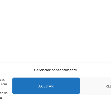
Gerenciar consentimento
kies
o com
ACEITAR
RE
CONTATO
POLÍTICA DE COOKIES
SOBRE NÓS
TERMOS 
ção do
es.
© 2026 Todos os direitos reservados - OFAN