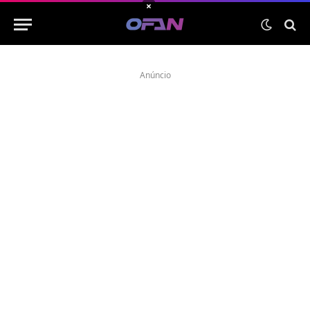
×
Anúncio