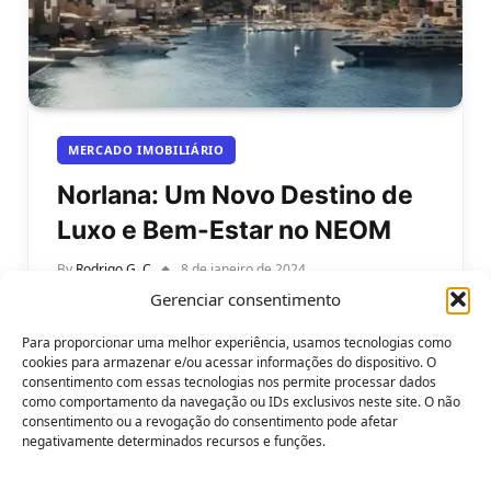
MERCADO IMOBILIÁRIO
Norlana: Um Novo Destino de
Luxo e Bem-Estar no NEOM
By
Rodrigo G. C
8 de janeiro de 2024
Gerenciar consentimento
Norlana: um novo destino de luxo e bem-estar no
NEOM região noroeste da Arábia Saudita. Norlana
Para proporcionar uma melhor experiência, usamos tecnologias como
é uma comunidade costeira…
cookies para armazenar e/ou acessar informações do dispositivo. O
consentimento com essas tecnologias nos permite processar dados
como comportamento da navegação ou IDs exclusivos neste site. O não
consentimento ou a revogação do consentimento pode afetar
negativamente determinados recursos e funções.