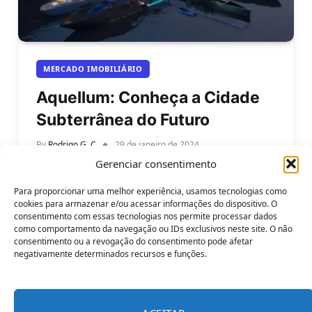
MERCADO IMOBILIÁRIO
Aquellum: Conheça a Cidade
Subterrânea do Futuro
By
Rodrigo G. C
29 de janeiro de 2024
Gerenciar consentimento
Conheça a Aquellum: a cidade subterrânea do
futuro. Você já imaginou como seria viver em uma
Para proporcionar uma melhor experiência, usamos tecnologias como
cidade escondida dentro de…
cookies para armazenar e/ou acessar informações do dispositivo. O
consentimento com essas tecnologias nos permite processar dados
como comportamento da navegação ou IDs exclusivos neste site. O não
consentimento ou a revogação do consentimento pode afetar
negativamente determinados recursos e funções.