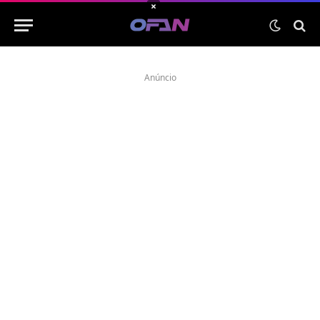
×
Anúncio