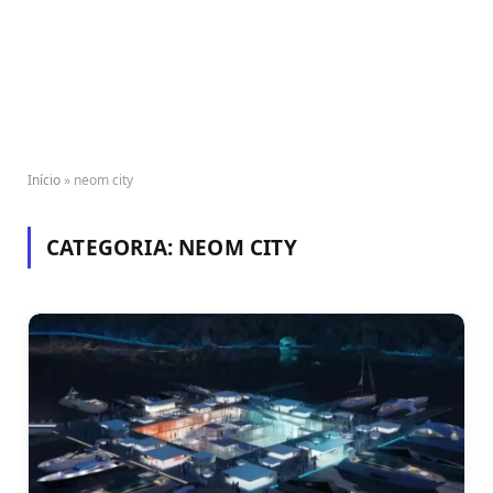
Início
»
neom city
CATEGORIA:
NEOM CITY