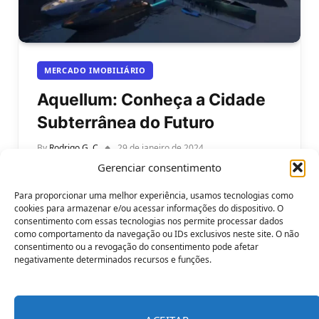
MERCADO IMOBILIÁRIO
Aquellum: Conheça a Cidade
Subterrânea do Futuro
By
Rodrigo G. C
29 de janeiro de 2024
Gerenciar consentimento
Conheça a Aquellum: a cidade subterrânea do
futuro. Você já imaginou como seria viver em uma
Para proporcionar uma melhor experiência, usamos tecnologias como
cidade escondida dentro de…
cookies para armazenar e/ou acessar informações do dispositivo. O
consentimento com essas tecnologias nos permite processar dados
como comportamento da navegação ou IDs exclusivos neste site. O não
consentimento ou a revogação do consentimento pode afetar
negativamente determinados recursos e funções.