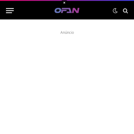
×
Anúncio