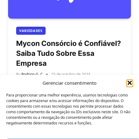
VARIEDADES
Mycon Consórcio é Confiável?
Saiba Tudo Sobre Essa
Empresa
By
Rodrigo G. C
15 de outubro de 2023
Gerenciar consentimento
Mycon Consórcio é Confiável: Saiba Tudo Sobre
Essa Empresa de consórcios. Você já ouviu falar do
Para proporcionar uma melhor experiência, usamos tecnologias como
Mycon Consórcio? Essa é…
cookies para armazenar e/ou acessar informações do dispositivo. O
consentimento com essas tecnologias nos permite processar dados
como comportamento da navegação ou IDs exclusivos neste site. O não
consentimento ou a revogação do consentimento pode afetar
negativamente determinados recursos e funções.