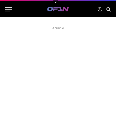
×
Anúncio