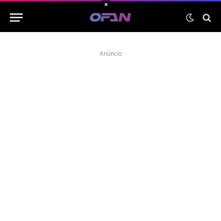
×
Anúncio