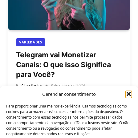
VARIEDADES
Telegram vai Monetizar
Canais: O que isso Significa
para Você?
By
Aline Santos
3 de março de 2024
Gerenciar consentimento
Telegram vai monetizar canais: o que isso significa
para você? O Telegram é um aplicativo de
Para proporcionar uma melhor experiência, usamos tecnologias como
mensagens instantâneas que se…
cookies para armazenar e/ou acessar informações do dispositivo. O
consentimento com essas tecnologias nos permite processar dados
como comportamento da navegação ou IDs exclusivos neste site. O não
consentimento ou a revogação do consentimento pode afetar
negativamente determinados recursos e funções.