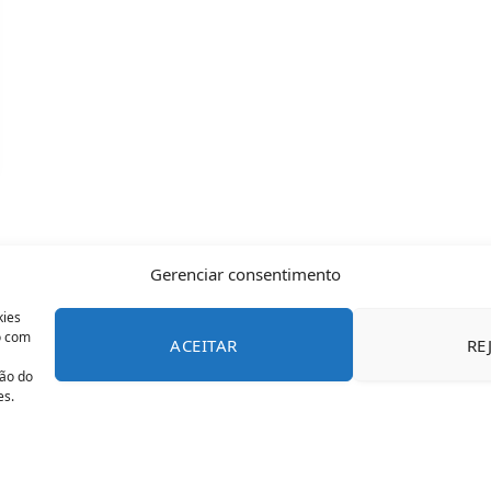
Gerenciar consentimento
kies
o com
ACEITAR
RE
CONTATO
POLÍTICA DE COOKIES
SOBRE NÓS
TERMOS 
ção do
es.
© 2026 Todos os direitos reservados - OFAN