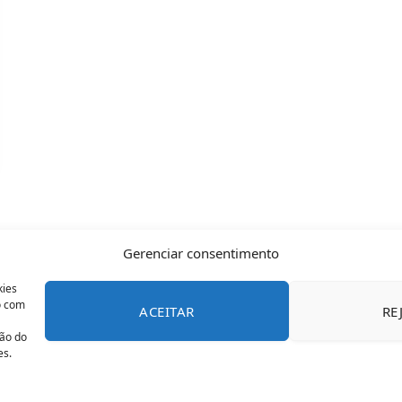
Gerenciar consentimento
kies
o com
ACEITAR
RE
CONTATO
POLÍTICA DE COOKIES
SOBRE NÓS
TERMOS 
ção do
es.
© 2026 Todos os direitos reservados - OFAN