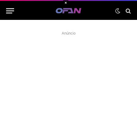
×
Anúncio