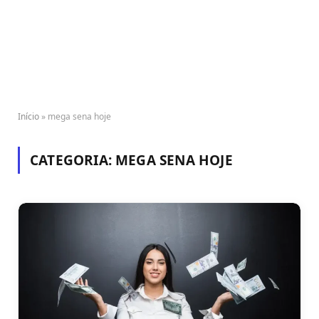
Início
»
mega sena hoje
CATEGORIA:
MEGA SENA HOJE