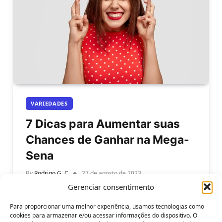
VARIEDADES
7 Dicas para Aumentar suas
Chances de Ganhar na Mega-
Sena
By
Rodrigo G. C
27 de agosto de 2023
Gerenciar consentimento
7 Dicas para Aumentar suas Chances de Ganhar
na Mega-Sena. Ganhar na Mega-Sena é o sonho
Para proporcionar uma melhor experiência, usamos tecnologias como
que brilha nos olhos…
cookies para armazenar e/ou acessar informações do dispositivo. O