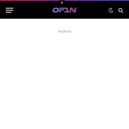
×
Anúncio