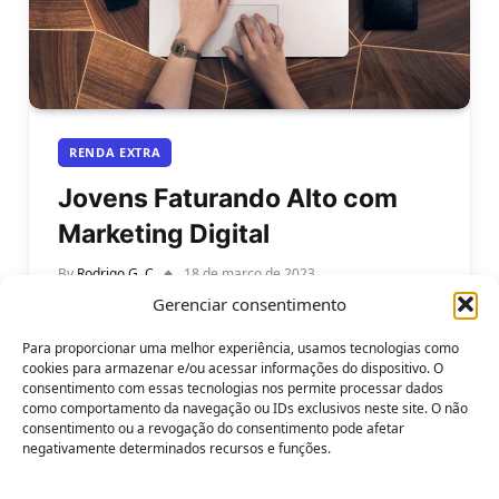
RENDA EXTRA
Jovens Faturando Alto com
Marketing Digital
By
Rodrigo G. C
18 de março de 2023
Gerenciar consentimento
Como Jovens Faturam Alto com Marketing Digital?
Saiba mais. Nos últimos anos, o mundo tem sido
Para proporcionar uma melhor experiência, usamos tecnologias como
palco de uma verdadeira…
cookies para armazenar e/ou acessar informações do dispositivo. O
consentimento com essas tecnologias nos permite processar dados
como comportamento da navegação ou IDs exclusivos neste site. O não
consentimento ou a revogação do consentimento pode afetar
negativamente determinados recursos e funções.