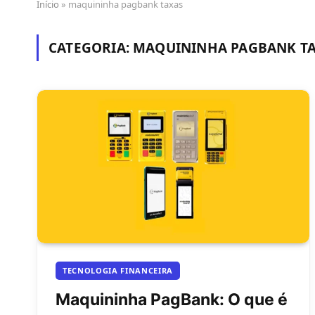
Início
»
maquininha pagbank taxas
CATEGORIA:
MAQUININHA PAGBANK T
TECNOLOGIA FINANCEIRA
Maquininha PagBank: O que é