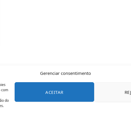
Gerenciar consentimento
kies
o com
ACEITAR
RE
CONTATO
POLÍTICA DE COOKIES
SOBRE NÓS
TERMOS 
ção do
es.
© 2026 Todos os direitos reservados - OFAN