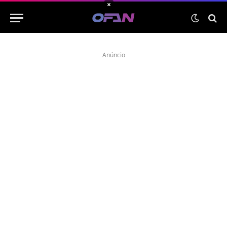
×
Anúncio