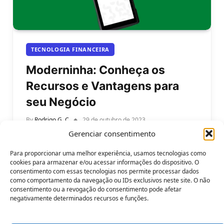
TECNOLOGIA FINANCEIRA
Moderninha: Conheça os
Recursos e Vantagens para
seu Negócio
By
Rodrigo G. C
29 de outubro de 2023
Gerenciar consentimento
Moderninha: Conheça os Recursos e Vantagens
para seu Negócio. Moderninha é uma maquininha
Para proporcionar uma melhor experiência, usamos tecnologias como
de cartão da PagSeguro que permite que…
cookies para armazenar e/ou acessar informações do dispositivo. O
consentimento com essas tecnologias nos permite processar dados
como comportamento da navegação ou IDs exclusivos neste site. O não
consentimento ou a revogação do consentimento pode afetar
negativamente determinados recursos e funções.