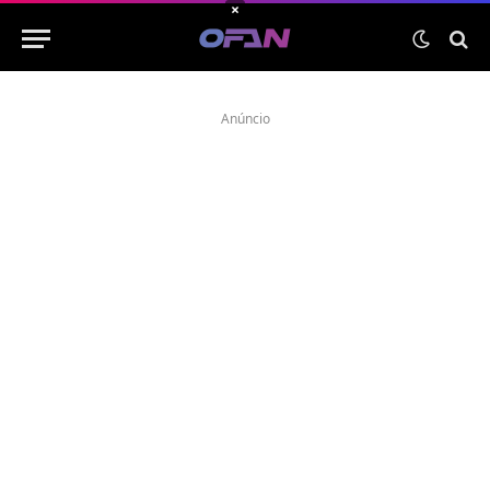
×
Anúncio