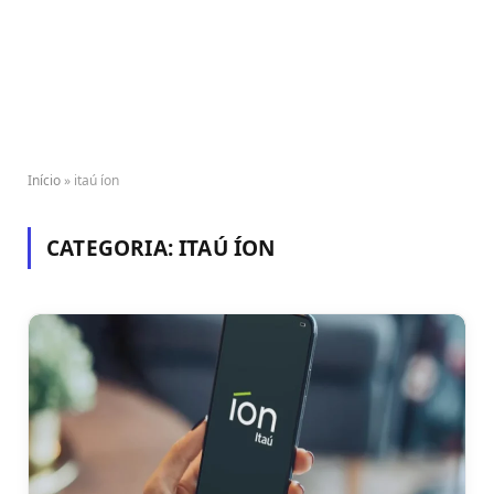
Início
»
itaú íon
CATEGORIA:
ITAÚ ÍON