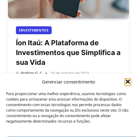
INVESTIMENTOS
Íon Itaú: A Plataforma de
Investimentos que Simplifica a
sua Vida
By
Rodrigo G. C
18 de outubro de 2023
Gerenciar consentimento
Saiba o que é Íon Itaú: A Plataforma de
Investimentos que Simplifica a sua Vida. Você já
Para proporcionar uma melhor experiência, usamos tecnologias como
conhece o Íon…
cookies para armazenar e/ou acessar informações do dispositivo. O
consentimento com essas tecnologias nos permite processar dados
como comportamento da navegação ou IDs exclusivos neste site. O não
consentimento ou a revogação do consentimento pode afetar
negativamente determinados recursos e funções.