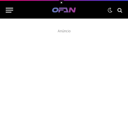
×
Anúncio