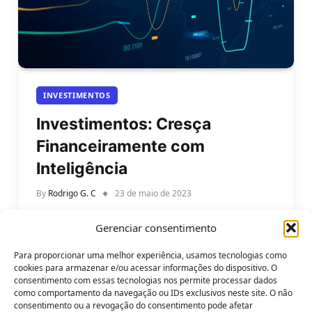
INVESTIMENTOS
Investimentos: Cresça
Financeiramente com
Inteligência
By
Rodrigo G. C
23 de maio de 2023
Investimentos: Cresça Financeiramente com
Gerenciar consentimento
Inteligência. Investir é uma prática que tem o
potencial de trazer retornos significativos ao longo
Para proporcionar uma melhor experiência, usamos tecnologias como
do…
cookies para armazenar e/ou acessar informações do dispositivo. O
consentimento com essas tecnologias nos permite processar dados
como comportamento da navegação ou IDs exclusivos neste site. O não
consentimento ou a revogação do consentimento pode afetar