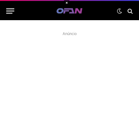
×
Anúncio