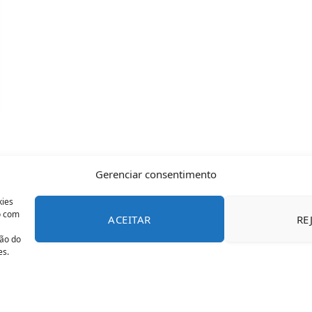
Gerenciar consentimento
kies
o com
ACEITAR
RE
CONTATO
POLÍTICA DE COOKIES
SOBRE NÓS
TERMOS 
ção do
es.
© 2026 Todos os direitos reservados - OFAN