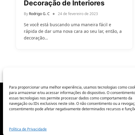
Decoração de Interiores
By
Rodrigo G. C
24 de fevereiro de 2023
Se você está buscando uma maneira fácil e
rápida de dar uma nova cara ao seu lar, então, a
decoração…
Para proporcionar uma melhor experiência, usamos tecnologias como coo
para armazenar e/ou acessar informações do dispositivo. O consentiment
essas tecnologias nos permite processar dados como comportamento da
POLÍTICA DE PRIVACIDADE
navegação ou IDs exclusivos neste site. O não consentimento ou a revoga
consentimento pode afetar negativamente determinados recursos e funçõ
Política de Privacidade