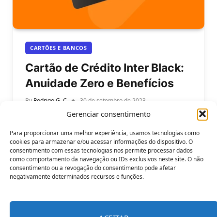
CARTÕES E BANCOS
Cartão de Crédito Inter Black:
Anuidade Zero e Benefícios
By
Rodrigo G. C
30 de setembro de 2023
Gerenciar consentimento
Cartão de Crédito Inter Black: Anuidade Zero e
Benefícios. Por isso, hoje vamos explorar em
Para proporcionar uma melhor experiência, usamos tecnologias como
detalhes o Cartão de Crédito…
cookies para armazenar e/ou acessar informações do dispositivo. O
consentimento com essas tecnologias nos permite processar dados
como comportamento da navegação ou IDs exclusivos neste site. O não
consentimento ou a revogação do consentimento pode afetar
negativamente determinados recursos e funções.