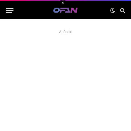
×
Anúncio