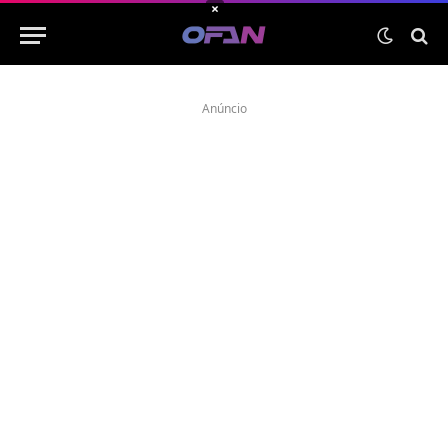
×
Anúncio