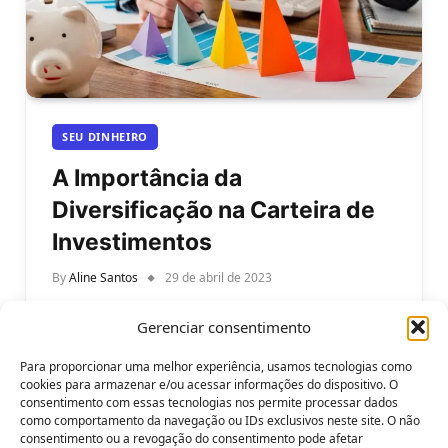
SEU DINHEIRO
A Importância da
Diversificação na Carteira de
Investimentos
By
Aline Santos
29 de abril de 2023
A importância da diversificação na carteira de
Gerenciar consentimento
investimentos. Investir dinheiro pode ser
desafiador, especialmente para iniciantes. Existem
Para proporcionar uma melhor experiência, usamos tecnologias como
várias opções disponíveis,…
cookies para armazenar e/ou acessar informações do dispositivo. O
consentimento com essas tecnologias nos permite processar dados
como comportamento da navegação ou IDs exclusivos neste site. O não
consentimento ou a revogação do consentimento pode afetar