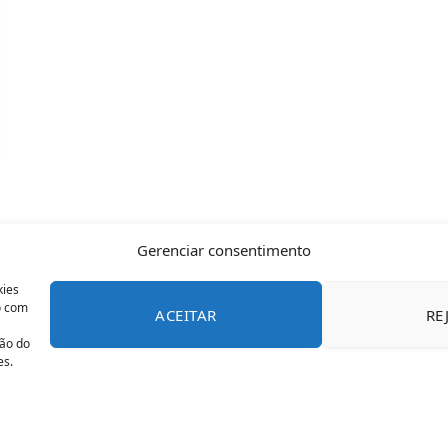
Gerenciar consentimento
kies
o com
ACEITAR
RE
CONTATO
POLÍTICA DE COOKIES
SOBRE NÓS
TERMOS 
ção do
es.
© 2026 Todos os direitos reservados - OFAN