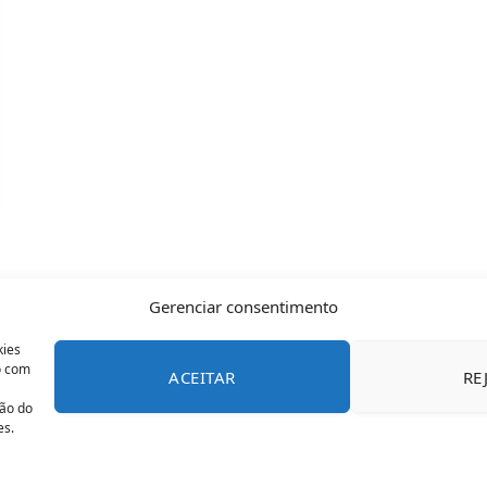
Gerenciar consentimento
kies
o com
ACEITAR
RE
CONTATO
POLÍTICA DE COOKIES
SOBRE NÓS
TERMOS 
ção do
es.
© 2026 Todos os direitos reservados - OFAN