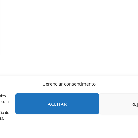
Gerenciar consentimento
kies
o com
ACEITAR
RE
CONTATO
POLÍTICA DE COOKIES
SOBRE NÓS
TERMOS 
ção do
es.
© 2026 Todos os direitos reservados - OFAN