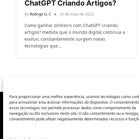
ChatGPT Criando Artigos?
By
Rodrigo G. C
25 de maio de 2023
Como ganhar dinheiro com ChatGPT criando
artigos? medida que o mundo digital continua a
evoluir, constantemente surgem novas
tecnologias que…
Para proporcionar uma melhor experiência, usamos tecnologias como coo
para armazenar e/ou acessar informações do dispositivo. O consentiment
essas tecnologias nos permite processar dados como comportamento da
POLÍTICA DE PRIVACIDADE
navegação ou IDs exclusivos neste site. O não consentimento ou a revoga
consentimento pode afetar negativamente determinados recursos e funçõ