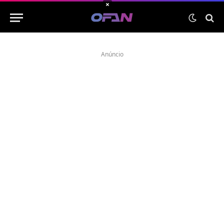
×
Anúncio