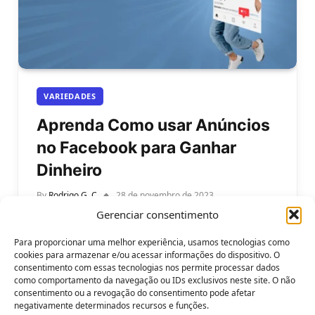
VARIEDADES
Aprenda Como usar Anúncios
no Facebook para Ganhar
Dinheiro
By
Rodrigo G. C
28 de novembro de 2023
Gerenciar consentimento
Aprenda Como usar Anúncios no Facebook para
Ganhar Dinheiro. O Facebook é uma das redes
Para proporcionar uma melhor experiência, usamos tecnologias como
sociais mais populares e acessadas…
cookies para armazenar e/ou acessar informações do dispositivo. O
consentimento com essas tecnologias nos permite processar dados
como comportamento da navegação ou IDs exclusivos neste site. O não
consentimento ou a revogação do consentimento pode afetar
negativamente determinados recursos e funções.