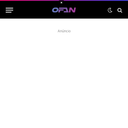
×
Anúncio