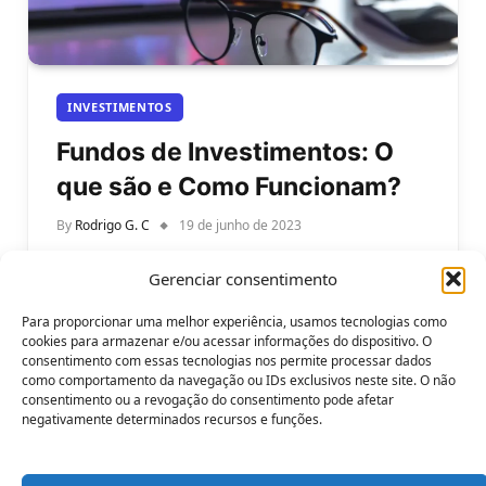
INVESTIMENTOS
Fundos de Investimentos: O
que são e Como Funcionam?
By
Rodrigo G. C
19 de junho de 2023
Fundos de Investimentos: Saiba como eles
Gerenciar consentimento
funcionam e o que são esses tipos de
investimentos? Investir dinheiro de forma
Para proporcionar uma melhor experiência, usamos tecnologias como
inteligente…
cookies para armazenar e/ou acessar informações do dispositivo. O
consentimento com essas tecnologias nos permite processar dados
como comportamento da navegação ou IDs exclusivos neste site. O não
consentimento ou a revogação do consentimento pode afetar
negativamente determinados recursos e funções.