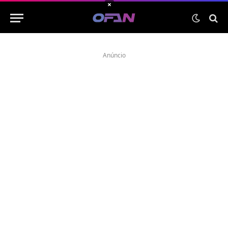
×
Anúncio