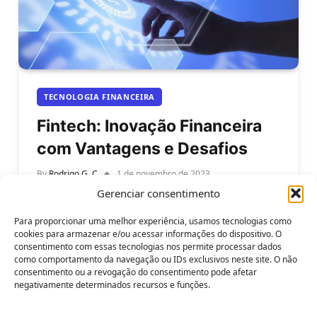
TECNOLOGIA FINANCEIRA
Fintech: Inovação Financeira
com Vantagens e Desafios
By
Rodrigo G. C
1 de novembro de 2023
Gerenciar consentimento
Saiba o que é uma Fintech: Inovação Financeira
com Vantagens e Desafios. Nos últimos anos, o
Para proporcionar uma melhor experiência, usamos tecnologias como
termo “fintech” tem ganhado…
cookies para armazenar e/ou acessar informações do dispositivo. O
consentimento com essas tecnologias nos permite processar dados
como comportamento da navegação ou IDs exclusivos neste site. O não
consentimento ou a revogação do consentimento pode afetar
negativamente determinados recursos e funções.