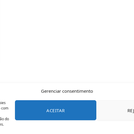
Gerenciar consentimento
kies
o com
ACEITAR
RE
CONTATO
POLÍTICA DE COOKIES
SOBRE NÓS
TERMOS 
ção do
es.
© 2026 Todos os direitos reservados - OFAN