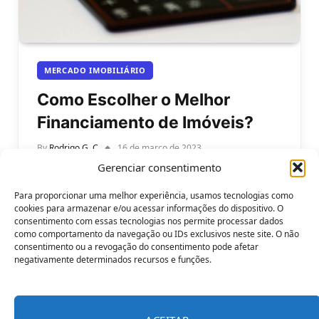
MERCADO IMOBILIÁRIO
Como Escolher o Melhor
Financiamento de Imóveis?
By
Rodrigo G. C
16 de março de 2023
Gerenciar consentimento
Como escolher o melhor financiamento de imóveis
para o seu orçamento? Comprar um imóvel é um
Para proporcionar uma melhor experiência, usamos tecnologias como
grande passo na vida…
cookies para armazenar e/ou acessar informações do dispositivo. O
consentimento com essas tecnologias nos permite processar dados
como comportamento da navegação ou IDs exclusivos neste site. O não
consentimento ou a revogação do consentimento pode afetar
negativamente determinados recursos e funções.