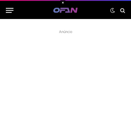
×
Anúncio