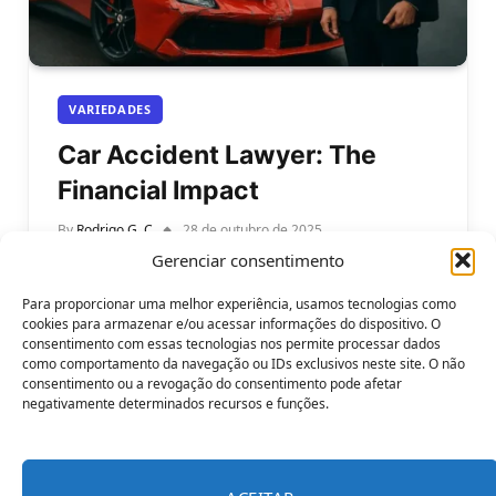
VARIEDADES
Car Accident Lawyer: The
Financial Impact
By
Rodrigo G. C
28 de outubro de 2025
Gerenciar consentimento
Car Accident Lawyer: The Financial Impact. Car
accidents can happen in seconds, but their
Para proporcionar uma melhor experiência, usamos tecnologias como
financial consequences can last for years.…
cookies para armazenar e/ou acessar informações do dispositivo. O
consentimento com essas tecnologias nos permite processar dados
como comportamento da navegação ou IDs exclusivos neste site. O não
consentimento ou a revogação do consentimento pode afetar
negativamente determinados recursos e funções.