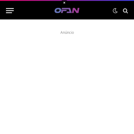
×
Anúncio