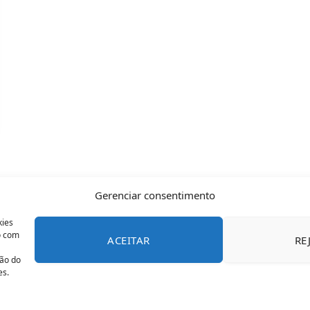
Gerenciar consentimento
kies
o com
ACEITAR
RE
CONTATO
POLÍTICA DE COOKIES
SOBRE NÓS
TERMOS 
ção do
es.
© 2026 Todos os direitos reservados - OFAN