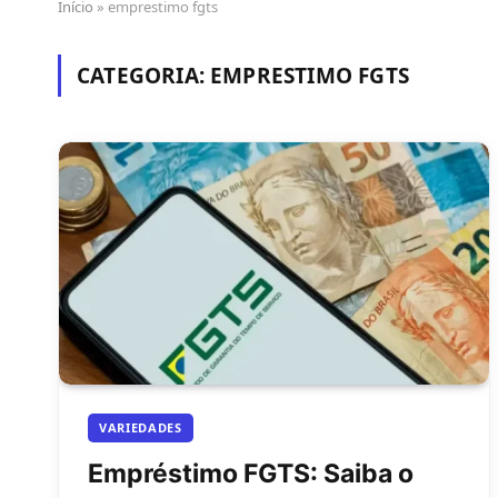
Início
»
emprestimo fgts
CATEGORIA:
EMPRESTIMO FGTS
VARIEDADES
Empréstimo FGTS: Saiba o