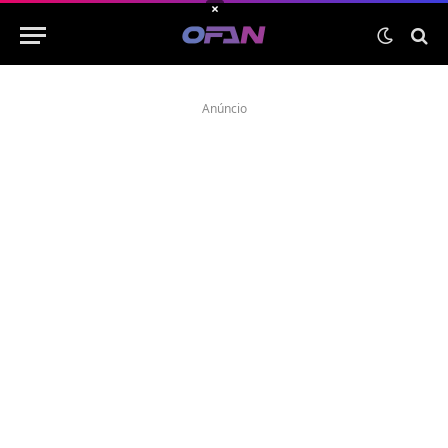
×
Anúncio