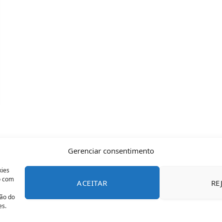
Gerenciar consentimento
kies
o com
ACEITAR
RE
CONTATO
POLÍTICA DE COOKIES
SOBRE NÓS
TERMOS 
ção do
es.
© 2026 Todos os direitos reservados - OFAN