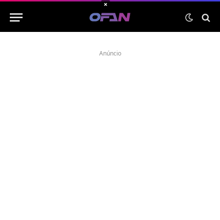
×
Anúncio