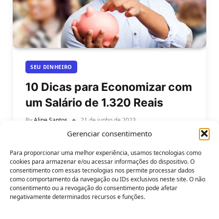
SEU DINHEIRO
10 Dicas para Economizar com
um Salário de 1.320 Reais
By
Aline Santos
21 de junho de 2023
Gerenciar consentimento
10 Dicas para Economizar com um Salário de 1.320
Reais. Economizar dinheiro pode ser um desafio,
Para proporcionar uma melhor experiência, usamos tecnologias como
especialmente quando se tem…
cookies para armazenar e/ou acessar informações do dispositivo. O
consentimento com essas tecnologias nos permite processar dados
como comportamento da navegação ou IDs exclusivos neste site. O não
consentimento ou a revogação do consentimento pode afetar
negativamente determinados recursos e funções.