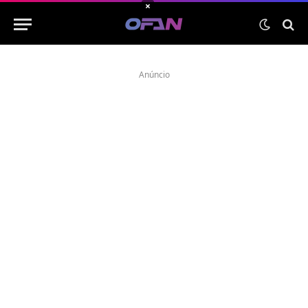
×
Anúncio