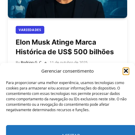
VARIEDADES
Elon Musk Atinge Marca
Histórica de US$ 500 bilhões
By
Rodrigo G. C
11 de outubro de 2025
Gerenciar consentimento
A fortuna de Elon Musk atinge recentemente a
marca histórica: US$ 500 bilhões, tornando-o o
Para proporcionar uma melhor experiência, usamos tecnologias como
primeiro ser humano da história…
cookies para armazenar e/ou acessar informações do dispositivo. O
consentimento com essas tecnologias nos permite processar dados
como comportamento da navegação ou IDs exclusivos neste site. O não
consentimento ou a revogação do consentimento pode afetar
negativamente determinados recursos e funções.