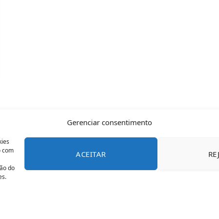
Gerenciar consentimento
kies
o com
ACEITAR
RE
CONTATO
POLÍTICA DE COOKIES
SOBRE NÓS
TERMOS 
ção do
es.
© 2026 Todos os direitos reservados - OFAN