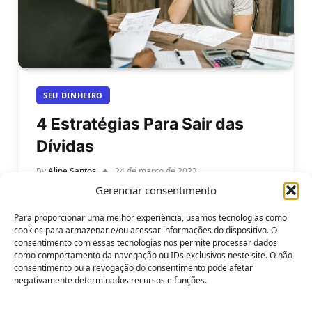
SEU DINHEIRO
4 Estratégias Para Sair das
Dívidas
By
Aline Santos
24 de março de 2023
Gerenciar consentimento
Aprenda 4 Estratégias para sair das dívidas e
conquistar sua liberdade financeira. Dívidas são
Para proporcionar uma melhor experiência, usamos tecnologias como
um problema comum para muitas pessoas,…
cookies para armazenar e/ou acessar informações do dispositivo. O
consentimento com essas tecnologias nos permite processar dados
como comportamento da navegação ou IDs exclusivos neste site. O não
consentimento ou a revogação do consentimento pode afetar
negativamente determinados recursos e funções.