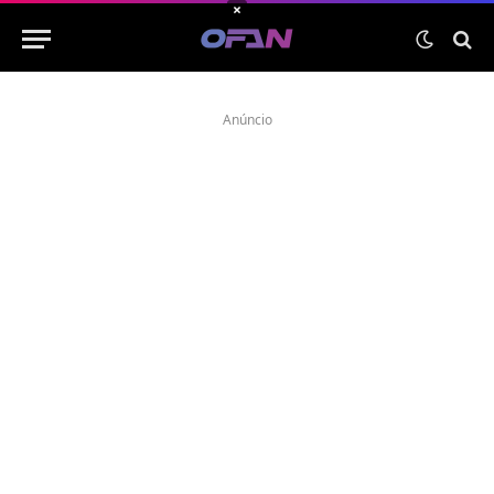
×
Anúncio