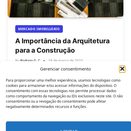
MERCADO IMOBILIÁRIO
A Importância da Arquitetura
para a Construção
By
Rodrigo G. C
18 de março de 2023
Gerenciar consentimento
A importância da arquitetura para a construção de
imóveis. A arquitetura é uma disciplina
Para proporcionar uma melhor experiência, usamos tecnologias como
fundamental na construção de imóveis, pois…
cookies para armazenar e/ou acessar informações do dispositivo. O
consentimento com essas tecnologias nos permite processar dados
como comportamento da navegação ou IDs exclusivos neste site. O não
consentimento ou a revogação do consentimento pode afetar
negativamente determinados recursos e funções.