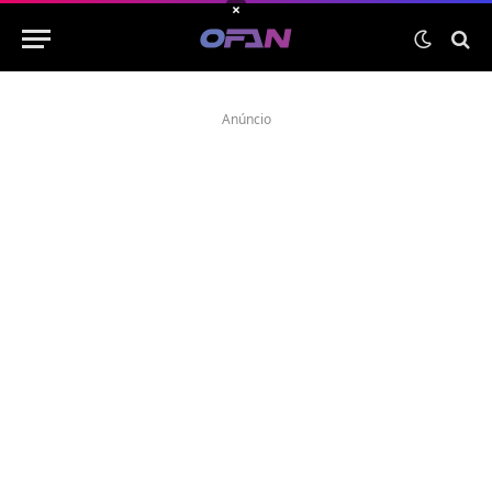
×
Anúncio