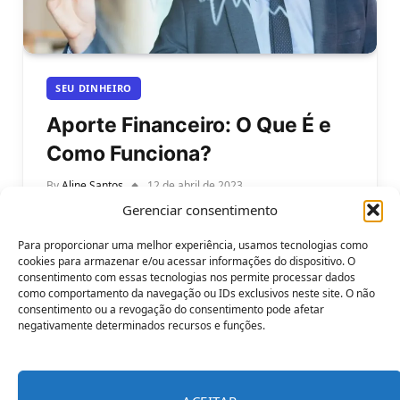
SEU DINHEIRO
Aporte Financeiro: O Que É e
Como Funciona?
By
Aline Santos
12 de abril de 2023
Gerenciar consentimento
Aporte Financeiro: O Que É e Como Funciona Esse
Investimento? Se você está procurando maneiras
Para proporcionar uma melhor experiência, usamos tecnologias como
de ajudar sua empresa a…
cookies para armazenar e/ou acessar informações do dispositivo. O
consentimento com essas tecnologias nos permite processar dados
como comportamento da navegação ou IDs exclusivos neste site. O não
consentimento ou a revogação do consentimento pode afetar
negativamente determinados recursos e funções.