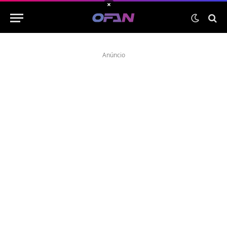
×
Anúncio