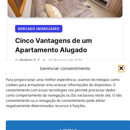
MERCADO IMOBILIÁRIO
Cinco Vantagens de um
Apartamento Alugado
By
Rodrigo G. C
18 de março de 2023
Gerenciar consentimento
Veja essas cinco vantagens de um apartamento
alugado e não erre na escolha. Quando se trata de
Para proporcionar uma melhor experiência, usamos tecnologias como
escolher um imóvel…
cookies para armazenar e/ou acessar informações do dispositivo. O
consentimento com essas tecnologias nos permite processar dados
como comportamento da navegação ou IDs exclusivos neste site. O não
consentimento ou a revogação do consentimento pode afetar
negativamente determinados recursos e funções.