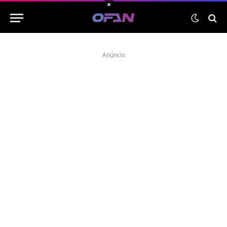
×
Anúncio