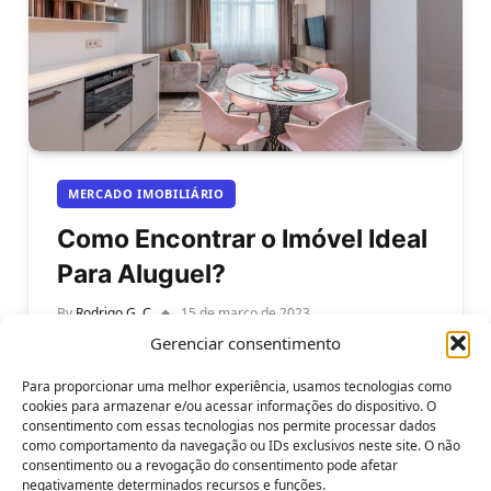
MERCADO IMOBILIÁRIO
Como Encontrar o Imóvel Ideal
Para Aluguel?
By
Rodrigo G. C
15 de março de 2023
Gerenciar consentimento
Como encontrar o imóvel ideal para aluguel?
Muitas pessoas optam pelo aluguel de imóveis em
Para proporcionar uma melhor experiência, usamos tecnologias como
vez de comprar uma propriedade.…
cookies para armazenar e/ou acessar informações do dispositivo. O
consentimento com essas tecnologias nos permite processar dados
como comportamento da navegação ou IDs exclusivos neste site. O não
consentimento ou a revogação do consentimento pode afetar
negativamente determinados recursos e funções.