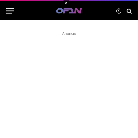
×
Anúncio