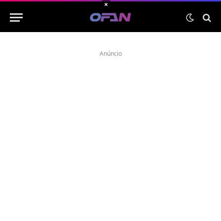
×
Anúncio