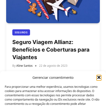
SEGUROS
Seguro Viagem Allianz:
Benefícios e Coberturas para
Viajantes
By
Aline Santos
22 de agosto de 2023
Seguro Viagem Allianz: Explorando Benefícios e
Gerenciar consentimento
Coberturas para Viajantes Modernos. A
empolgante jornada de explorar novos destinos
Para proporcionar uma melhor experiência, usamos tecnologias como
pode ser enriquecedora,…
cookies para armazenar e/ou acessar informações do dispositivo. O
consentimento com essas tecnologias nos permite processar dados
como comportamento da navegação ou IDs exclusivos neste site. O não
consentimento ou a revogação do consentimento pode afetar