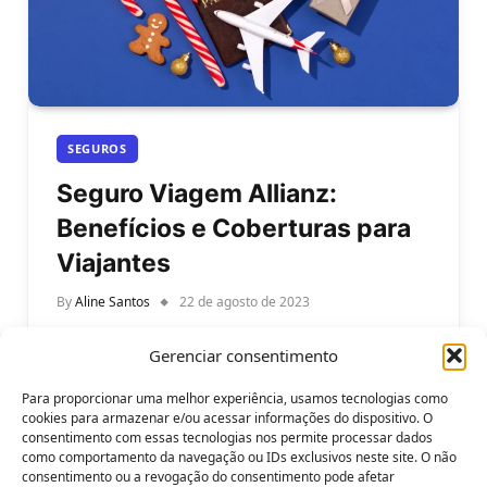
SEGUROS
Seguro Viagem Allianz:
Benefícios e Coberturas para
Viajantes
By
Aline Santos
22 de agosto de 2023
Seguro Viagem Allianz: Explorando Benefícios e
Gerenciar consentimento
Coberturas para Viajantes Modernos. A
empolgante jornada de explorar novos destinos
Para proporcionar uma melhor experiência, usamos tecnologias como
pode ser enriquecedora,…
cookies para armazenar e/ou acessar informações do dispositivo. O
consentimento com essas tecnologias nos permite processar dados
como comportamento da navegação ou IDs exclusivos neste site. O não
consentimento ou a revogação do consentimento pode afetar