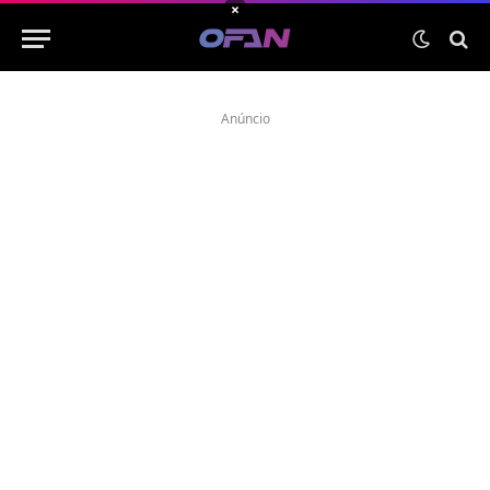
×
Anúncio