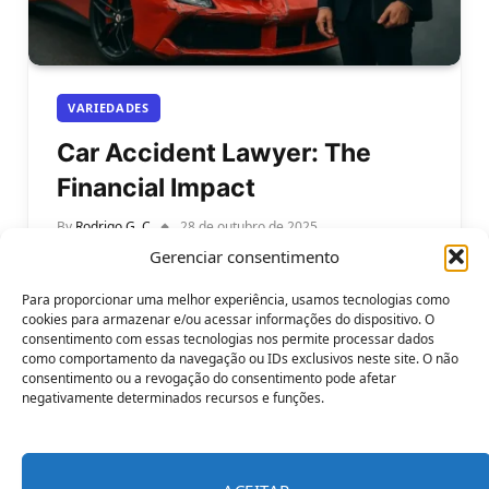
VARIEDADES
Car Accident Lawyer: The
Financial Impact
By
Rodrigo G. C
28 de outubro de 2025
Gerenciar consentimento
Car Accident Lawyer: The Financial Impact. Car
accidents can happen in seconds, but their
Para proporcionar uma melhor experiência, usamos tecnologias como
financial consequences can last for years.…
cookies para armazenar e/ou acessar informações do dispositivo. O
consentimento com essas tecnologias nos permite processar dados
como comportamento da navegação ou IDs exclusivos neste site. O não
consentimento ou a revogação do consentimento pode afetar
negativamente determinados recursos e funções.