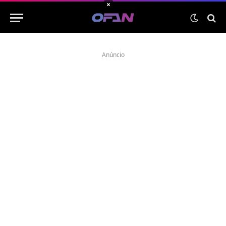
×
Anúncio