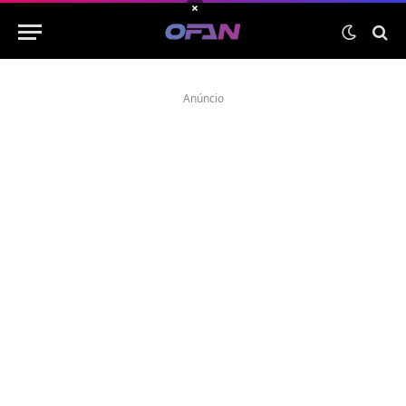
×
Anúncio